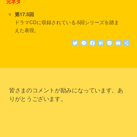
元ネタ
第17.5回
ドラマCDに収録されている.5回シリーズを踏ま
えた表現。
T
L
F
H
P
E
共
w
i
a
a
o
m
有
i
n
c
t
c
a
t
e
e
e
k
i
t
b
n
e
l
e
o
a
t
r
o
k
皆さまのコメントが励みになっています。あ
りがとうございます。