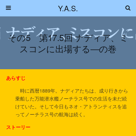
Y.A.S.
その5 第17.5回 ナディア、ミ
スコンに出場する―の巻
あらすじ
時に西暦1889年。ナディアたちは、成り行きから
乗船した万能潜水艦ノーチラス号での生活を未だ続
けていた。そして今日もネオ・アトランティスを追
ってノーチラス号の航海は続く。
ストーリー