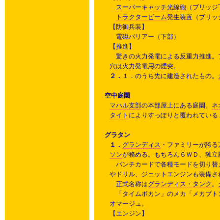
スーパーキャッチ光線砲
（ブリッジ
トラクタービーム
発生装置（ブリッ
【防御兵装】
電磁バリアー（下部）
【推進】
驚きの火力発電による反重力推進。
穴は火力発電用の煙突。
２．
１．のうち先に建造されたもの。
空中庭園
マハル支部
の本部屋上にある庭園。
ネ
タイト
によりすっぽりと覆われている
グラタン
１．
グランディス
・ファミリーが誇る
ソン
が務める。もちろん６ＷＤ、独立
パンチカードで各種モードを切り替
やドリル、ジェットエンジンも装備さ
正式名称は
グランディス・タンク
。
「タイムボカン」のメカ「メカブト
オマージュ。
【エンジン】