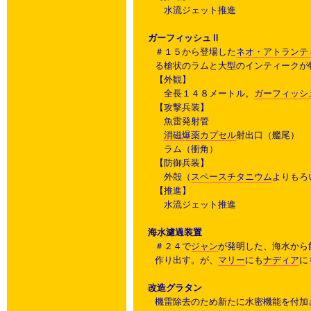
水流ジェット推進
ガーフィッシュⅡ
＃１５から登場した
ネオ・アトランテ
る槍状のラムと大型のインティークが
【外観】
全長１４８メートル。
ガーフィッシ
【攻撃兵装】
魚雷発射管
消磁爆薬カプセル
射出口（艦尾）
ラム（衝角）
【防御兵装】
外殻（
スペースチタニウム
よりもろ
【推進】
水流ジェット推進
海水濾過装置
＃２４で
ジャン
が発明した、海水から
作り出す。が、
マリー
にも
ナディア
に
改造グラタン
機雷除去のため新たに水密機能を付加