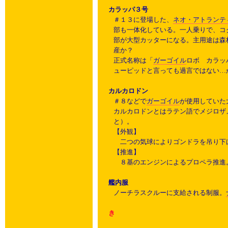
カラッパ３号
＃１３に登場した、
ネオ・アトランテ
部も一体化している。一人乗りで、コ
部が大型カッターになる。主用途は森
産か？
正式名称は「
ガーゴイル
ロボ カラッ
ューピッドと言っても過言ではない…
カルカロドン
＃８などで
ガーゴイル
が使用していた
カルカロドンとはラテン語でメジロザ
と）。
【外観】
二つの気球によりゴンドラを吊り下
【推進】
８基のエンジンによるプロペラ推進
艦内服
ノーチラスクルーに支給される制服。
き