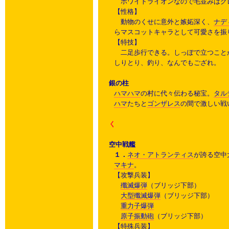
ホワイトライオンなので毛並みはグ
【性格】
動物のくせに意外と嫉妬深く、
ナデ
らマスコットキャラとして可愛さを振
【特技】
二足歩行できる。しっぽで立つこと
しりとり、釣り、なんでもござれ。
銀の柱
ハマハマ
の村に代々伝わる秘宝。
タル
ハマ
たちと
ゴンザレス
の間で激しい戦
く
空中戦艦
１．
ネオ・アトランティス
が誇る空中
マキナ
。
【攻撃兵装】
殲滅爆弾
（ブリッジ下部）
大型殲滅爆弾
（ブリッジ下部）
重力子爆弾
原子振動砲
（ブリッジ下部）
【特殊兵装】