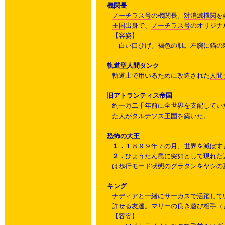
機関長
ノーチラス号
の機関長。
対消滅機関
を
王国
出身で、
ノーチラス号
のオリジナ
【容姿】
白い口ひげ。褐色の肌。左腕に錨の
軌道型人間タンク
軌道上で用いるために改造された
人間
旧アトランティス帝国
約一万二千年前に全世界を支配してい
た人が
タルテソス王国
を築いた。
恐怖の大王
１．
１８９９年７の月、世界を滅ぼす
２．
ひょうたん島
に突如として現れた
は歩行モード状態の
グラタン
をヤシの
キング
ナディア
と一緒にサーカスで活躍して
許せる友達。
マリー
の良き遊び相手（
【容姿】