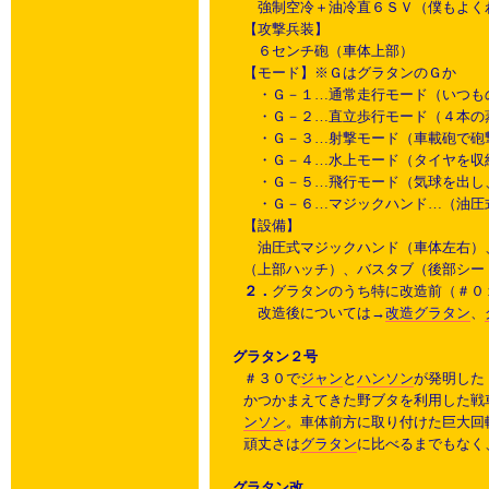
強制空冷＋油冷直６ＳＶ（僕もよく
【攻撃兵装】
６センチ砲（車体上部）
【モード】※ＧはグラタンのＧか
・Ｇ－１…通常走行モード（いつも
・Ｇ－２…直立歩行モード（４本の
・Ｇ－３…射撃モード（車載砲で砲
・Ｇ－４…水上モード（タイヤを収
・Ｇ－５…飛行モード（気球を出し
・Ｇ－６…マジックハンド…（油圧
【設備】
油圧式マジックハンド（車体左右）
（上部ハッチ）、バスタブ（後部シー
２．
グラタンのうち特に改造前（＃０
改造後については→
改造グラタン
、
グラタン２号
＃３０で
ジャン
と
ハンソン
が発明した
かつかまえてきた野ブタを利用した戦
ンソン
。車体前方に取り付けた巨大回
頑丈さは
グラタン
に比べるまでもなく
グラタン改