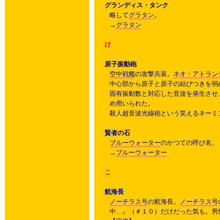
グランディス・タンク
略して
グラタン
。
→
グラタン
け
原子振動砲
空中戦艦
の攻撃兵装。
ネオ・アトラン
中心部から原子と原子の結びつきを弱
固有振動数と対応した音波を発生させ
め用いられた。
殺人超音波光線砲という笑えるネーミ
賢者の石
ブルーウォーター
のかつての呼び名。
→
ブルーウォーター
こ
航海長
ノーチラス号
の航海長。
ノーチラス号
中…』（＃１０）だけだった気も。男