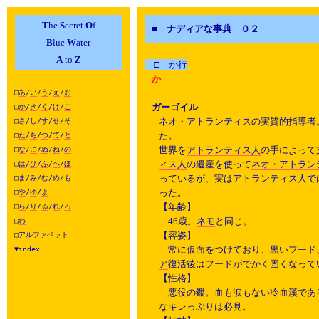
T
he
S
ecret
O
f
■ ナディアな事典 ０２
B
lue
W
ater
A
to
Z
□ か行
か
□
あ
/
い
/
う
/
え
/
お
ガーゴイル
□
か
/
き
/
く
/
け
/
こ
ネオ・アトランティス
の実質的指導者
□
さ
/
し
/
す
/
せ
/
そ
た。
□
た
/
ち
/
つ
/
て
/
と
世界を
アトランティス人
の手によって
□
な
/
に
/
ぬ
/
ね
/
の
ィス人
の遺産を使って
ネオ・アトラン
□
は
/
ひ
/
ふ
/
へ
/
ほ
っているが、実は
アトランティス人
で
□
ま
/
み
/
む
/
め
/
も
った。
□
や
/
ゆ
/
よ
【年齢】
□
ら
/
り
/
る
/
れ
/
ろ
46歳。
ネモ
と同じ。
□
わ
【容姿】
□
アルファベット
常に仮面をつけており、黒いフード
▼
index
ア
復活後はフードがでかく固くなって
【性格】
悪役の鑑。血も涙もない冷血漢であ
なキレっぷりは必見。