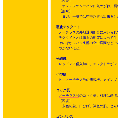
【容姿】
オレンジのターバンに丸めがね。褐
【趣味】
ヨガ。一説では空中浮遊も出来ると
硬化テクタイト
ノーチラスの外殻透明部分に用いられ
テクタイトとは隕石の衝突によって生
そのほか
マハル支部
の
空中庭園
などで
づかないほど。
光線銃
レッドノア
侵入時に、
エレクトラ
が
ジ
小型艇
Ｎ－ノーチラス号
の艦載機。メインブ
コック長
ノーチラス号
のコック長。料理は愛情
【容姿】
灰色の髪。口ひげ。褐色の肌。どん
ゴンザレス