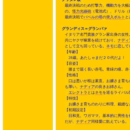
最終決戦のため打撃力、機動力を大幅
の。
怪力光線砲
（電池式）、ドリル（
最終決戦で
バベルの塔
の
突入ボルト
と
グランディス＝グランバァ
イタリア名門貴族グラン家出身の女性。
共にヤクザ稼業を続けており、
ナディ
として立ち回っている。
ネモ
に恋して
【年齢】
28歳。あたしゃまだ２０代だよ！
【容姿】
腰まで届く長い赤毛。青緑の瞳。赤
【性格】
口は悪いが根は素直。お嬢さま育ち
も厚い。
ナディア
の良きお姉さん。
エレクトラ
とは
ネモ
を巡るライバル
【特技】
お嬢さま育ちのわりに料理、裁縫な
【初期設定】
日和見。ワガママ。基本的に男性を
だが、
ナディア
同様愛に飢えている。