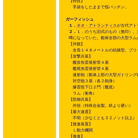
【特技】
手袋をしたままで指パッチン。
ガーフィッシュ
１．
ネオ・アトランティス
が古代アト
２．
１．のうち旧式のもの（無印）。
噂になっていた。船体全部の大型ラム
【外観】
全長１４８メートルの紡錘型。ブリ
【攻撃兵装】
艦首魚雷発射管４基
艦尾魚雷発射管４基
速射砲（船体上部の大型ガトリング
対空砲３基（各２砲身）
爆雷投下口２門（艦底）
ラム（衝角）
【防御兵装】
外殻（特殊合金製。鉄より硬い）
【最大速度】
不明（少なくとも３２ノット以上）
【推進装置】
Ｌ動力機関
【推進】