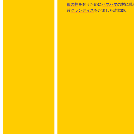
銀の柱
を奪うために
ハマハマ
の村に現
昔
グランディス
をだました詐欺師。