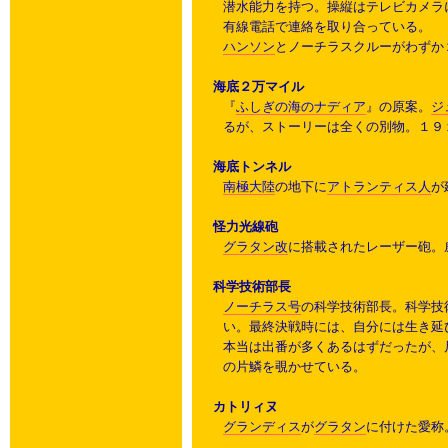
潜水能力を持つ。操縦はテレビカメラ
有線電話で連絡を取り合っている。
ハンソン
とノーチラスクルーがわずか
海底２万マイル
『
ふしぎの海のナディア
』の原案。
ジ
るが、ストーリーは全くの別物。１９
海底トンネル
南極大陸
の地下に
アトランティス人
が
怪力光線砲
グラタン改
に搭載されたレーザー砲。
科学技術部長
ノーチラス号
の科学技術部長。科学技
い。最終決戦時には、自分には生き延
本当は出番が多くあるはずだったが、
の片鱗を覗かせている。
カトリィヌ
グランディス
が
グラタン
に付けた愛称