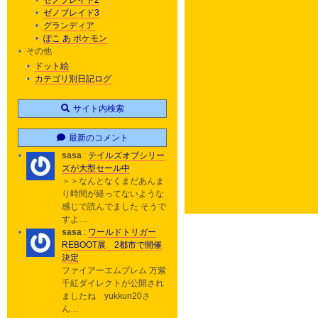
ゼノブレイド2
ゼノブレイド3
グランディア
ぽこ あ ポケモン
その他
ドット絵
カテゴリ別日記ログ
サイト内検索
最新のコメント
sasa
:
テイルズオブシリー
ズが大型セール中
＞＞なんとなくまだあんま
り時間が経ってないような
感じで読んでました そうで
すよ…
sasa
:
ワールドトリガー
REBOOT展 2都市で開催
決定
ファイアーエムブレム 万紫
千紅ダイレクトが公開され
ましたね yukkun20さ
ん…