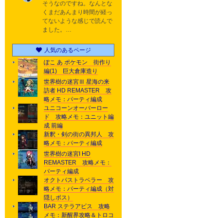
そうなのですね。なんとな
くまだあんまり時間が経っ
てないような感じで読んで
ました。…
人気のあるページ
ぽこ あ ポケモン 街作り
編(1) 巨大倉庫造り
世界樹の迷宮Ⅲ 星海の来
訪者 HD REMASTER 攻
略メモ：パーティ編成
ユニコーンオーバーロー
ド 攻略メモ：ユニット編
成 前編
新釈・剣の街の異邦人 攻
略メモ：パーティ編成
世界樹の迷宮I HD
REMASTER 攻略メモ：
パーティ編成
オクトパストラベラー 攻
略メモ：パーティ編成（対
隠しボス）
BAR ステラアビス 攻略
メモ：新醒界攻略＆トロコ