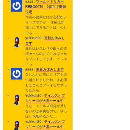
sasa
:
ワールドトリガー
REBOOT展 2都市で開催
決定
作者の健康だけが心配なシ
リーズですが 休載に間
我々にできることは 少し
でもこ…
yukkun20
:
更新お休みし
ます
最近はレスレリや白への道
標そっちのけでこればっか
りプレイしてます。 > フェ
イっ…
sasa
:
更新お休みします
久しぶりに先にクリアを追
い越されましたね まあ僕
もほとんどプレイをサボっ
てたから…
yukkun20
:
テイルズオブ
シリーズが大型セール中
うむ…テイルズ成分が足り
ないのは事実なので、やっ
ぱりTOEやるかな…
yukkun20
:
テイルズオブ
シリーズが大型セール中