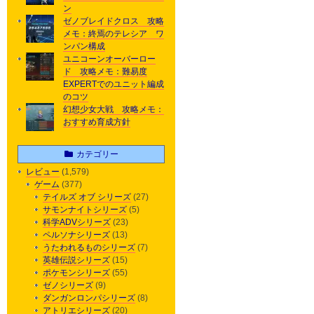
ン
ゼノブレイドクロス 攻略
メモ：終焉のテレシア ワ
ンパン構成
ユニコーンオーバーロー
ド 攻略メモ：難易度
EXPERTでのユニット編成
のコツ
幻想少女大戦 攻略メモ：
おすすめ育成方針
カテゴリー
レビュー
(1,579)
ゲーム
(377)
テイルズ オブ シリーズ
(27)
サモンナイトシリーズ
(5)
科学ADVシリーズ
(23)
ペルソナシリーズ
(13)
うたわれるものシリーズ
(7)
英雄伝説シリーズ
(15)
ポケモンシリーズ
(55)
ゼノシリーズ
(9)
ダンガンロンパシリーズ
(8)
アトリエシリーズ
(20)