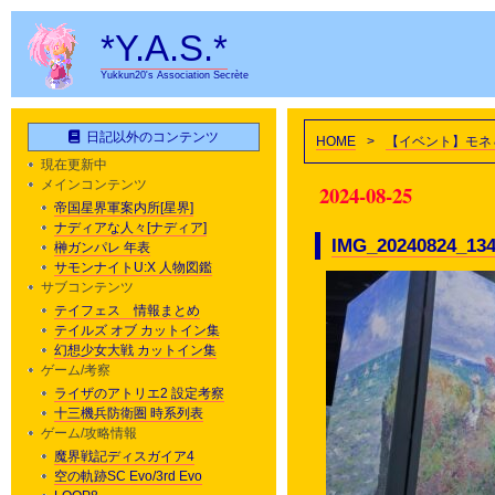
*Y.A.S.*
Yukkun20's Association Secrète
日記以外のコンテンツ
HOME
>
【イベント】モネ
現在更新中
メインコンテンツ
2024-08-25
帝国星界軍案内所[星界]
ナディアな人々[ナディア]
IMG_20240824_13
榊ガンパレ 年表
サモンナイトU:X 人物図鑑
サブコンテンツ
テイフェス 情報まとめ
テイルズ オブ カットイン集
幻想少女大戦 カットイン集
ゲーム/考察
ライザのアトリエ2 設定考察
十三機兵防衛圏 時系列表
ゲーム/攻略情報
魔界戦記ディスガイア4
空の軌跡SC Evo/3rd Evo