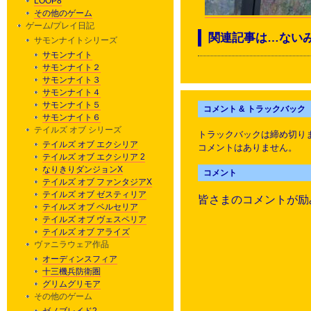
LOOP8
その他のゲーム
ゲーム/プレイ日記
関連記事は…ない
サモンナイトシリーズ
サモンナイト
サモンナイト２
サモンナイト３
サモンナイト４
サモンナイト５
コメント & トラックバック
サモンナイト６
テイルズ オブ シリーズ
トラックバックは締め切り
テイルズ オブ エクシリア
コメントはありません。
テイルズ オブ エクシリア 2
なりきりダンジョンX
コメント
テイルズ オブ ファンタジアX
テイルズ オブ ゼスティリア
皆さまのコメントが励
テイルズ オブ ベルセリア
テイルズ オブ ヴェスペリア
テイルズ オブ アライズ
ヴァニラウェア作品
オーディンスフィア
十三機兵防衛圏
グリムグリモア
その他のゲーム